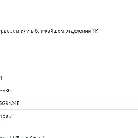
курьером или в ближайшем отделении ТК
1
3530
5G9424E
тракт
a II / Форд Куга 2.