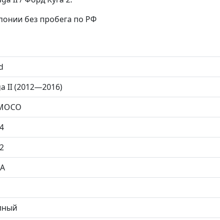
Японии без пробега по РФ
d
a II (2012—2016)
MOCO
4
2
MA
лный