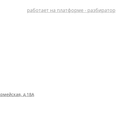
работает на платформе - разбиратор
рмейская, д.18А