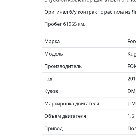
Оригинал б/у контракт с распила из 
Пробег 61955 км.
Марка
For
Модель
Kug
Производитель
FO
Год
201
Кузов
DM
Маркировка двигателя
JT
Объем двигателя
1.5
Привод
По